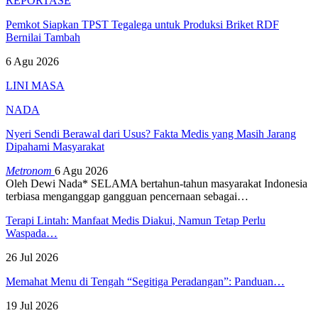
REPORTASE
Pemkot Siapkan TPST Tegalega untuk Produksi Briket RDF
Bernilai Tambah
6 Agu 2026
LINI MASA
NADA
Nyeri Sendi Berawal dari Usus? Fakta Medis yang Masih Jarang
Dipahami Masyarakat
Metronom
6 Agu 2026
Oleh Dewi Nada*
SELAMA bertahun-tahun masyarakat Indonesia
terbiasa menganggap gangguan pencernaan sebagai
…
Terapi Lintah: Manfaat Medis Diakui, Namun Tetap Perlu
Waspada…
26 Jul 2026
Memahat Menu di Tengah “Segitiga Peradangan”: Panduan…
19 Jul 2026