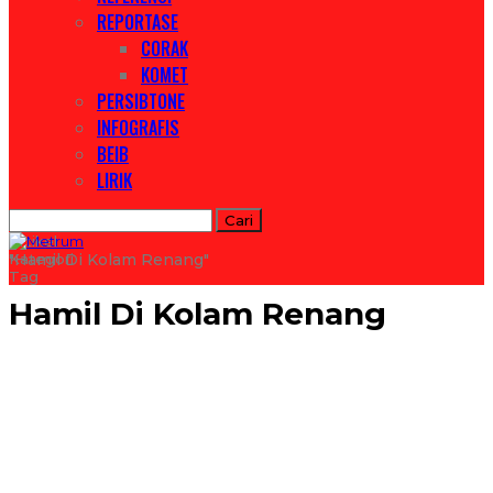
REPORTASE
CORAK
KOMET
PERSIBTONE
INFOGRAFIS
BEIB
LIRIK
Artikel
Kategori
"hamil Di Kolam Renang"
Tag
Hamil Di Kolam Renang