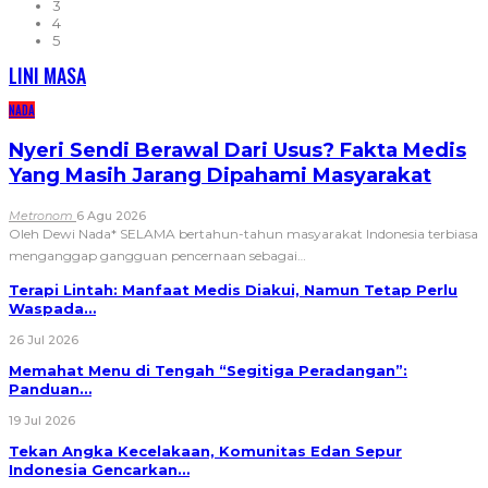
3
4
5
LINI MASA
NADA
Nyeri Sendi Berawal Dari Usus? Fakta Medis
Yang Masih Jarang Dipahami Masyarakat
Metronom
6 Agu 2026
Oleh Dewi Nada*
SELAMA bertahun-tahun masyarakat Indonesia terbiasa
menganggap gangguan pencernaan sebagai
…
Terapi Lintah: Manfaat Medis Diakui, Namun Tetap Perlu
Waspada…
26 Jul 2026
Memahat Menu di Tengah “Segitiga Peradangan”:
Panduan…
19 Jul 2026
Tekan Angka Kecelakaan, Komunitas Edan Sepur
Indonesia Gencarkan…