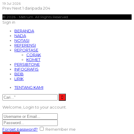
19 Jul 2026
Prev
Next
1 daripada 204
© 2026 - Metrum. All Rights Reserved.
Sign in
BERANDA
NADA
NOTASI
REFERENSI
REPORTASE
CORAK
KOMET
PERSIBTONE
INFOGRAFIS
BEIB
LIRIK
TENTANG KAMI
Welcome, Login to your account.
Forget password?
Remember me