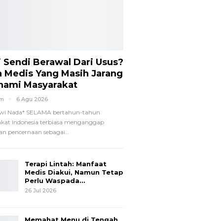
i Sendi Berawal Dari Usus?
a Medis Yang Masih Jarang
hami Masyarakat
om
6 Agu 2026
wi Nada*
SELAMA bertahun-tahun
kat Indonesia terbiasa menganggap
n pencernaan sebagai
…
Terapi Lintah: Manfaat
Medis Diakui, Namun Tetap
Perlu Waspada…
26 Jul 2026
Memahat Menu di Tengah