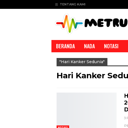
TENTANG KAMI
BERANDA
NADA
NOTASI
"hari Kanker Sedunia"
Hari Kanker Sedu
H
2
D
3 
PE