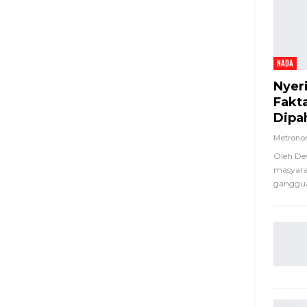
NADA
Nyer
Fakt
Dipa
Metron
Oleh De
masyara
ganggua