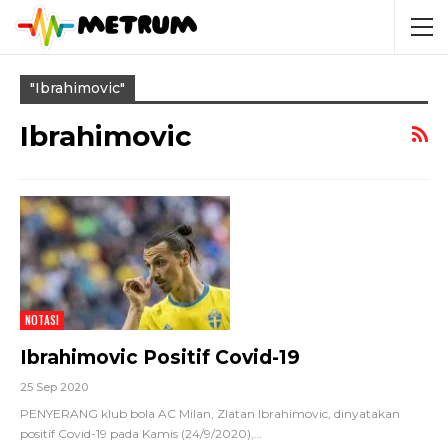
"ibrahimovic"
Ibrahimovic
NOTASI
Ibrahimovic Positif Covid-19
25 Sep 2020
PENYERANG klub bola AC Milan, Zlatan Ibrahimovic, dinyatakan
positif Covid-19 pada Kamis (24/9/2020),
…