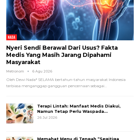
NADA
Nyeri Sendi Berawal Dari Usus? Fakta
Medis Yang Masih Jarang Dipahami
Masyarakat
Metronom
6 Agu 2026
Oleh Dewi Nada*
SELAMA bertahun-tahun masyarakat Indonesia
terbiasa menganggap gangguan pencernaan sebagai
…
Terapi Lintah: Manfaat Medis Diakui,
Namun Tetap Perlu Waspada…
26 Jul 2026
Memahat Menu di Tengah “Segitiga