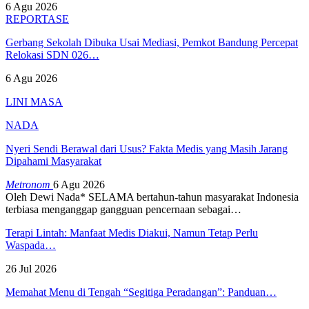
6 Agu 2026
REPORTASE
Gerbang Sekolah Dibuka Usai Mediasi, Pemkot Bandung Percepat
Relokasi SDN 026…
6 Agu 2026
LINI MASA
NADA
Nyeri Sendi Berawal dari Usus? Fakta Medis yang Masih Jarang
Dipahami Masyarakat
Metronom
6 Agu 2026
Oleh Dewi Nada*
SELAMA bertahun-tahun masyarakat Indonesia
terbiasa menganggap gangguan pencernaan sebagai
…
Terapi Lintah: Manfaat Medis Diakui, Namun Tetap Perlu
Waspada…
26 Jul 2026
Memahat Menu di Tengah “Segitiga Peradangan”: Panduan…