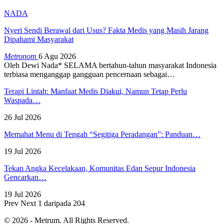
NADA
Nyeri Sendi Berawal dari Usus? Fakta Medis yang Masih Jarang
Dipahami Masyarakat
Metronom
6 Agu 2026
Oleh Dewi Nada*
SELAMA bertahun-tahun masyarakat Indonesia
terbiasa menganggap gangguan pencernaan sebagai
…
Terapi Lintah: Manfaat Medis Diakui, Namun Tetap Perlu
Waspada…
26 Jul 2026
Memahat Menu di Tengah “Segitiga Peradangan”: Panduan…
19 Jul 2026
Tekan Angka Kecelakaan, Komunitas Edan Sepur Indonesia
Gencarkan…
19 Jul 2026
Prev
Next
1 daripada 204
© 2026 - Metrum. All Rights Reserved.