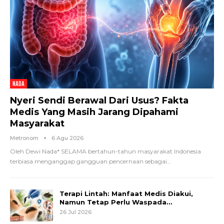
NADA
Nyeri Sendi Berawal Dari Usus? Fakta
Medis Yang Masih Jarang Dipahami
Masyarakat
Metronom
6 Agu 2026
Oleh Dewi Nada*
SELAMA bertahun-tahun masyarakat Indonesia
terbiasa menganggap gangguan pencernaan sebagai
…
Terapi Lintah: Manfaat Medis Diakui,
Namun Tetap Perlu Waspada…
26 Jul 2026