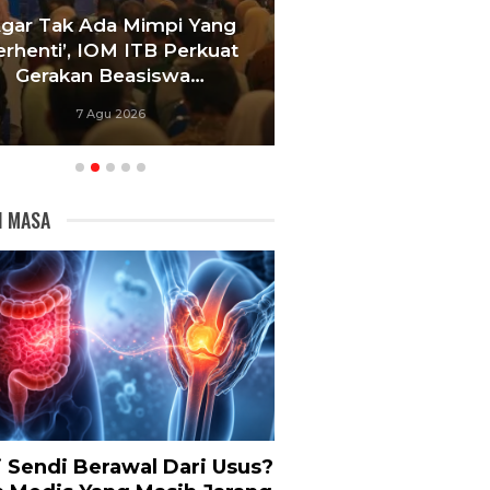
mpi Yang
Satukan Siswa Dari Berbagai
B Perkuat
Sekolah, Pelatih Paskibraka
iswa…
Bandung Fokus Bangun…
6 Agu 2026
I MASA
i Sendi Berawal Dari Usus?