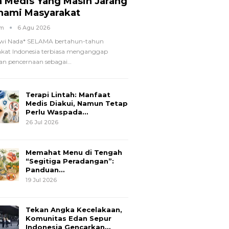
a Medis Yang Masih Jarang
hami Masyarakat
om
6 Agu 2026
wi Nada*
SELAMA bertahun-tahun
kat Indonesia terbiasa menganggap
n pencernaan sebagai
…
Terapi Lintah: Manfaat
Medis Diakui, Namun Tetap
Perlu Waspada…
26 Jul 2026
Memahat Menu di Tengah
“Segitiga Peradangan”:
Panduan…
19 Jul 2026
Tekan Angka Kecelakaan,
Komunitas Edan Sepur
Indonesia Gencarkan…