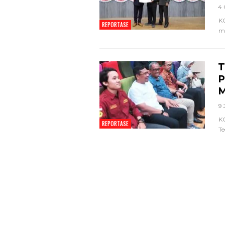
4 
Pemkot Siapkan TPST
Muda 
K
Tegalega Untuk Produksi
Mew
REPORTASE
me
Briket RDF Bernilai Tambah
6 Agu 2026
T
P
M
9 
K
REPORTASE
Te