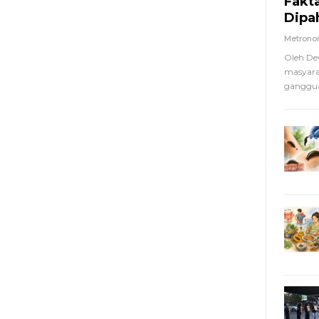
Fakt
Dipa
Metron
Oleh De
masyara
ganggua