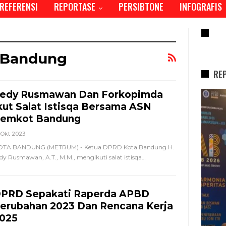
REFERENSI
REPORTASE
PERSIBTONE
INFOGRAFIS
RE
 Bandung
RE
edy Rusmawan Dan Forkopimda
REPORTASE
REPORTASE
kut Salat Istisqa Bersama ASN
emkot Bandung
 Okt 2023
OTA BANDUNG (METRUM) - Ketua DPRD Kota Bandung H.
dy Rusmawan, A.T., M.M., mengikuti salat istisqa
…
PRD Sepakati Raperda APBD
erubahan 2023 Dan Rencana Kerja
025
en Bergeser, Generasi