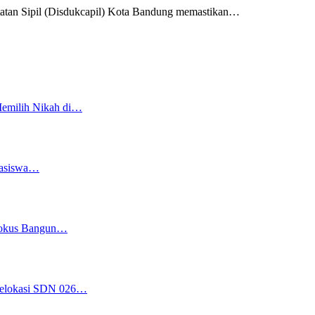
Sipil (Disdukcapil) Kota Bandung memastikan
…
Memilih Nikah di…
easiswa…
 Fokus Bangun…
 Relokasi SDN 026…