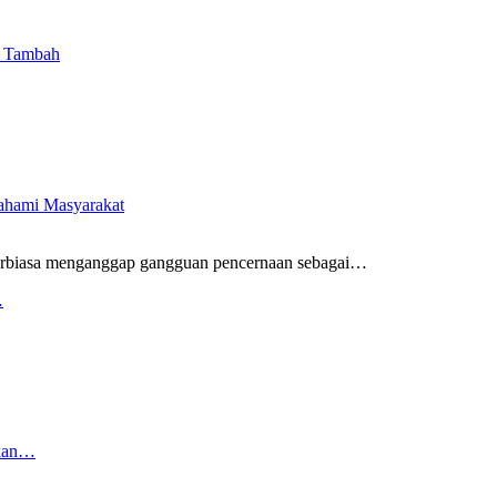
i Tambah
pahami Masyarakat
rbiasa menganggap gangguan pencernaan sebagai
…
…
rkan…