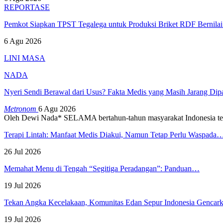
REPORTASE
Pemkot Siapkan TPST Tegalega untuk Produksi Briket RDF Bernila
6 Agu 2026
LINI MASA
NADA
Nyeri Sendi Berawal dari Usus? Fakta Medis yang Masih Jarang Di
Metronom
6 Agu 2026
Oleh Dewi Nada*
SELAMA bertahun-tahun masyarakat Indonesia te
Terapi Lintah: Manfaat Medis Diakui, Namun Tetap Perlu Waspada
26 Jul 2026
Memahat Menu di Tengah “Segitiga Peradangan”: Panduan…
19 Jul 2026
Tekan Angka Kecelakaan, Komunitas Edan Sepur Indonesia Genca
19 Jul 2026