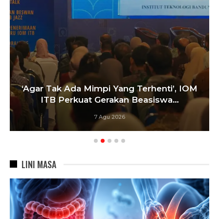
Sa
gar Tak Ada Mimpi Yang Terhenti’, IOM
ITB Perkuat Gerakan Beasiswa…
7 Agu 2026
LINI MASA