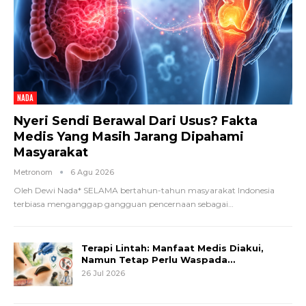
NADA
Nyeri Sendi Berawal Dari Usus? Fakta
Medis Yang Masih Jarang Dipahami
Masyarakat
Metronom
6 Agu 2026
Oleh Dewi Nada*
SELAMA bertahun-tahun masyarakat Indonesia
terbiasa menganggap gangguan pencernaan sebagai
…
Terapi Lintah: Manfaat Medis Diakui,
Namun Tetap Perlu Waspada…
26 Jul 2026