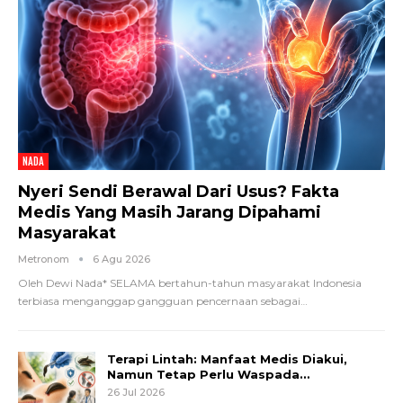
NADA
Nyeri Sendi Berawal Dari Usus? Fakta
Medis Yang Masih Jarang Dipahami
Masyarakat
Metronom
6 Agu 2026
Oleh Dewi Nada*
SELAMA bertahun-tahun masyarakat Indonesia
terbiasa menganggap gangguan pencernaan sebagai
…
Terapi Lintah: Manfaat Medis Diakui,
Namun Tetap Perlu Waspada…
26 Jul 2026