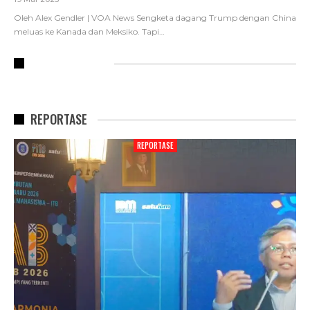
Oleh Alex Gendler | VOA News
Sengketa dagang Trump dengan China
meluas ke Kanada dan Meksiko. Tapi
…
RECENT POSTS
REPORTASE
REPORTASE