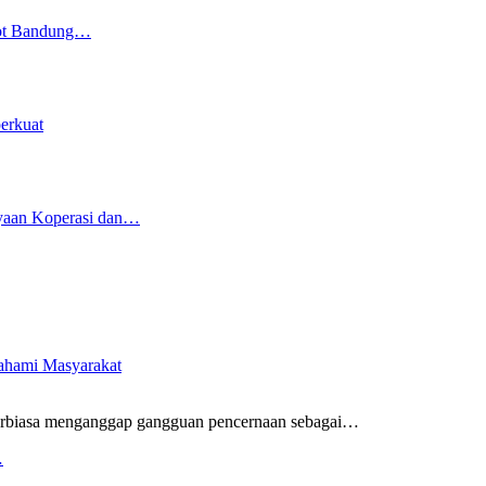
kot Bandung…
erkuat
yaan Koperasi dan…
pahami Masyarakat
rbiasa menganggap gangguan pencernaan sebagai
…
…