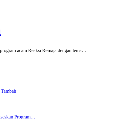
l
program acara Reaksi Remaja dengan tema
…
i Tambah
ukseskan Program…