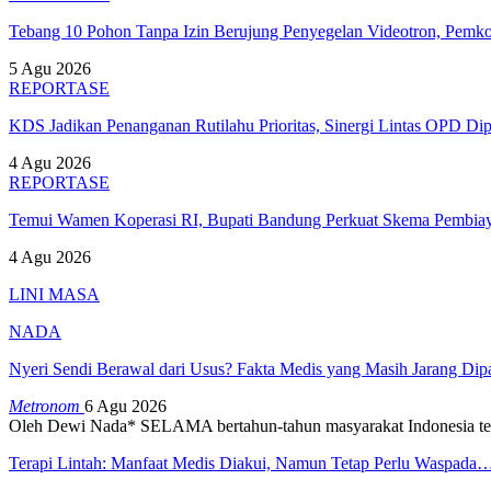
Tebang 10 Pohon Tanpa Izin Berujung Penyegelan Videotron, Pem
5 Agu 2026
REPORTASE
KDS Jadikan Penanganan Rutilahu Prioritas, Sinergi Lintas OPD Dip
4 Agu 2026
REPORTASE
Temui Wamen Koperasi RI, Bupati Bandung Perkuat Skema Pembia
4 Agu 2026
LINI MASA
NADA
Nyeri Sendi Berawal dari Usus? Fakta Medis yang Masih Jarang Di
Metronom
6 Agu 2026
Oleh Dewi Nada*
SELAMA bertahun-tahun masyarakat Indonesia te
Terapi Lintah: Manfaat Medis Diakui, Namun Tetap Perlu Waspada