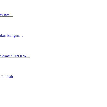
easiswa…
 Fokus Bangun…
 Relokasi SDN 026…
i Tambah