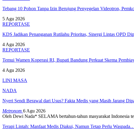
Tebang 10 Pohon Tanpa Izin Berujung Penyegelan Videotron, Pem
5 Agu 2026
REPORTASE
KDS Jadikan Penanganan Rutilahu Prioritas, Sinergi Lintas OPD Dip
4 Agu 2026
REPORTASE
Temui Wamen Koperasi RI, Bupati Bandung Perkuat Skema Pembia
4 Agu 2026
LINI MASA
NADA
Nyeri Sendi Berawal dari Usus? Fakta Medis yang Masih Jarang Di
Metronom
6 Agu 2026
Oleh Dewi Nada*
SELAMA bertahun-tahun masyarakat Indonesia te
Terapi Lintah: Manfaat Medis Diakui, Namun Tetap Perlu Waspada