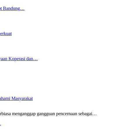
kot Bandung…
erkuat
yaan Koperasi dan…
pahami Masyarakat
rbiasa menganggap gangguan pencernaan sebagai
…
…