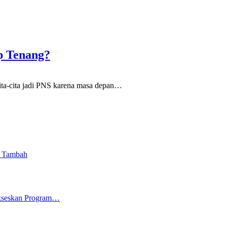
p Tenang?
a-cita jadi PNS karena masa depan
…
i Tambah
ukseskan Program…