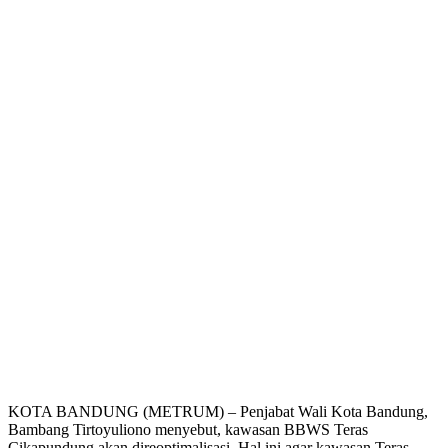
KOTA BANDUNG (METRUM) – Penjabat Wali Kota Bandung,
Bambang Tirtoyuliono menyebut, kawasan BBWS Teras
Cikapundung akan direoptimalisasi. Hal ini agar kawasan Teras