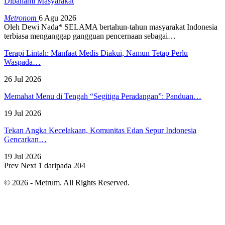
Dipahami Masyarakat
Metronom
6 Agu 2026
Oleh Dewi Nada*
SELAMA bertahun-tahun masyarakat Indonesia
terbiasa menganggap gangguan pencernaan sebagai
…
Terapi Lintah: Manfaat Medis Diakui, Namun Tetap Perlu
Waspada…
26 Jul 2026
Memahat Menu di Tengah “Segitiga Peradangan”: Panduan…
19 Jul 2026
Tekan Angka Kecelakaan, Komunitas Edan Sepur Indonesia
Gencarkan…
19 Jul 2026
Prev
Next
1 daripada 204
© 2026 - Metrum. All Rights Reserved.