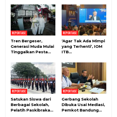
REPORTASE
REPORTASE
Tren Bergeser,
‘Agar Tak Ada Mimpi
Generasi Muda Mulai
yang Terhenti’, IOM
Tinggalkan Pesta…
ITB…
REPORTASE
REPORTASE
Satukan Siswa dari
Gerbang Sekolah
Berbagai Sekolah,
Dibuka Usai Mediasi,
Pelatih Paskibraka…
Pemkot Bandung…