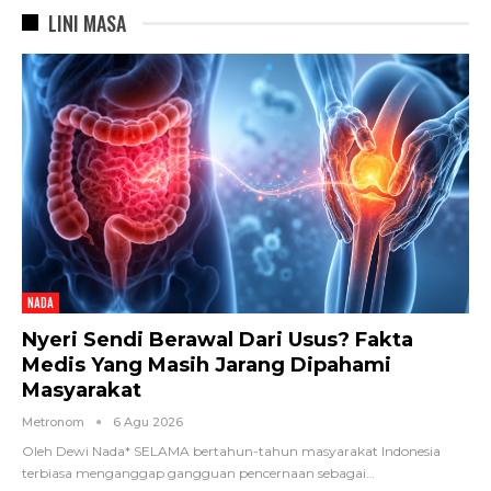
LINI MASA
NADA
Nyeri Sendi Berawal Dari Usus? Fakta
Medis Yang Masih Jarang Dipahami
Masyarakat
Metronom
6 Agu 2026
Oleh Dewi Nada*
SELAMA bertahun-tahun masyarakat Indonesia
terbiasa menganggap gangguan pencernaan sebagai
…