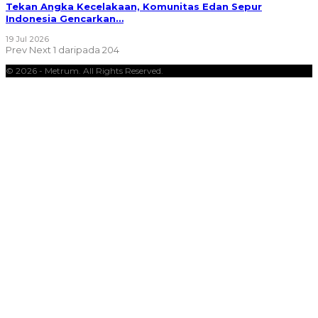
Tekan Angka Kecelakaan, Komunitas Edan Sepur
Indonesia Gencarkan…
19 Jul 2026
Prev
Next
1 daripada 204
© 2026 - Metrum. All Rights Reserved.