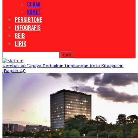
CORAK
KOMET
PERSIBTONE
INFOGRAFIS
BEIB
LIRIK
Kembali ke "Upaya Perbaikan Lingkungan Kota Kitakyushu
(Bagian-4)"