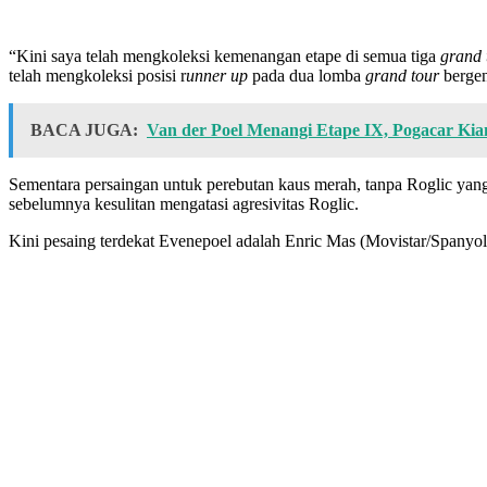
“Kini saya telah mengkoleksi kemenangan etape di semua tiga
grand 
telah mengkoleksi posisi r
unner up
pada dua lomba
grand tour
bergen
BACA JUGA:
Van der Poel Menangi Etape IX, Pogacar Kia
Sementara persaingan untuk perebutan kaus merah, tanpa Roglic ya
sebelumnya kesulitan mengatasi agresivitas Roglic.
Kini pesaing terdekat Evenepoel adalah Enric Mas (Movistar/Spanyol)