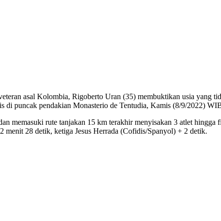
 Kolombia, Rigoberto Uran (35) membuktikan usia yang tidak mud
nis di puncak pendakian Monasterio de Tentudia, Kamis (8/9/2022) WI
 dan memasuki rute tanjakan 15 km terakhir menyisakan 3 atlet hingga
enit 28 detik, ketiga Jesus Herrada (Cofidis/Spanyol) + 2 detik.