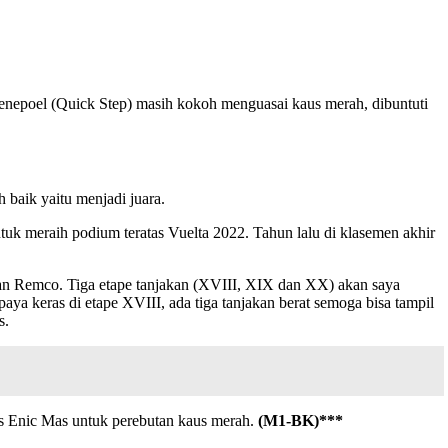
venepoel (Quick Step) masih kokoh menguasai kaus merah, dibuntuti
h baik yaitu menjadi juara.
tuk meraih podium teratas Vuelta 2022. Tahun lalu di klasemen akhir
ngan Remco. Tiga etape tanjakan (XVIII, XIX dan XX) akan saya
ya keras di etape XVIII, ada tiga tanjakan berat semoga bisa tampil
s.
vs Enic Mas untuk perebutan kaus merah.
(M1-BK)***