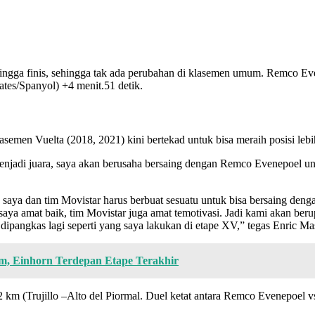
 hingga finis, sehingga tak ada perubahan di klasemen umum. Remco E
tes/Spanyol) +4 menit.51 detik.
asemen Vuelta (2018, 2021) kini bertekad untuk bisa meraih posisi lebi
 menjadi juara, saya akan berusaha bersaing dengan Remco Evenepoel un
, saya dan tim Movistar harus berbuat sesuatu untuk bisa bersaing de
ya amat baik, tim Movistar juga amat temotivasi. Jadi kami akan berupa
a dipangkas lagi seperti yang saya lakukan di etape XV,” tegas Enric Ma
m, Einhorn Terdepan Etape Terakhir
 km (Trujillo –Alto del Piormal. Duel ketat antara Remco Evenepoel 