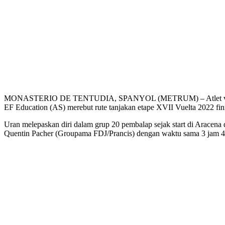
MONASTERIO DE TENTUDIA, SPANYOL (METRUM) – Atlet veteran asal
EF Education (AS) merebut rute tanjakan etape XVII Vuelta 2022 fi
Uran melepaskan diri dalam grup 20 pembalap sejak start di Aracena
Quentin Pacher (Groupama FDJ/Prancis) dengan waktu sama 3 jam 42 m