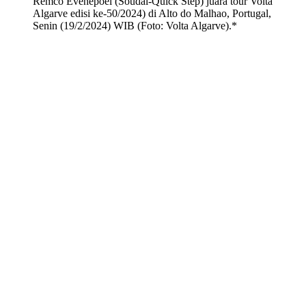
Remco Evenepoel (Soudal-Quick Step) juara tour Volta
Algarve edisi ke-50/2024) di Alto do Malhao, Portugal,
Senin (19/2/2024) WIB (Foto: Volta Algarve).*