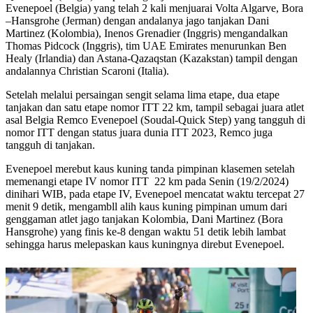
Evenepoel (Belgia) yang telah 2 kali menjuarai Volta Algarve, Bora
–Hansgrohe (Jerman) dengan andalanya jago tanjakan Dani
Martinez (Kolombia), Inenos Grenadier (Inggris) mengandalkan
Thomas Pidcock (Inggris), tim UAE Emirates menurunkan Ben
Healy (Irlandia) dan Astana-Qazaqstan (Kazakstan) tampil dengan
andalannya Christian Scaroni (Italia).
Setelah melalui persaingan sengit selama lima etape, dua etape
tanjakan dan satu etape nomor ITT 22 km, tampil sebagai juara atlet
asal Belgia Remco Evenepoel (Soudal-Quick Step) yang tangguh di
nomor ITT dengan status juara dunia ITT 2023, Remco juga
tangguh di tanjakan.
Evenepoel merebut kaus kuning tanda pimpinan klasemen setelah
memenangi etape IV nomor ITT 22 km pada Senin (19/2/2024)
dinihari WIB, pada etape IV, Evenepoel mencatat waktu tercepat 27
menit 9 detik, mengambll alih kaus kuning pimpinan umum dari
genggaman atlet jago tanjakan Kolombia, Dani Martinez (Bora
Hansgrohe) yang finis ke-8 dengan waktu 51 detik lebih lambat
sehingga harus melepaskan kaus kuningnya direbut Evenepoel.