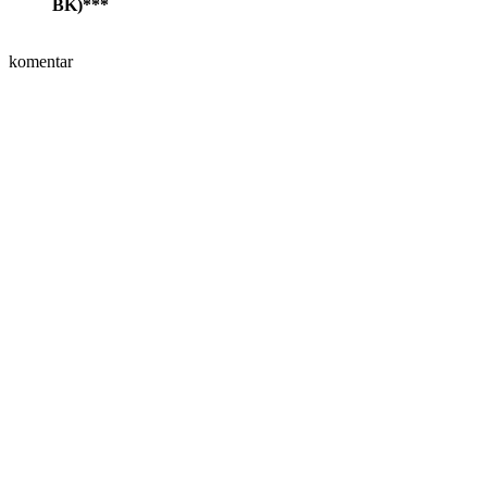
BK)***
komentar