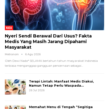
NADA
Nyeri Sendi Berawal Dari Usus? Fakta
Medis Yang Masih Jarang Dipahami
Masyarakat
Metronom
6 Agu 2026
Oleh Dewi Nada*
SELAMA bertahun-tahun masyarakat Indonesia
terbiasa menganggap gangguan pencernaan sebagai
…
Terapi Lintah: Manfaat Medis Diakui,
Namun Tetap Perlu Waspada…
26 Jul 2026
Memahat Menu di Tengah “Segitiga