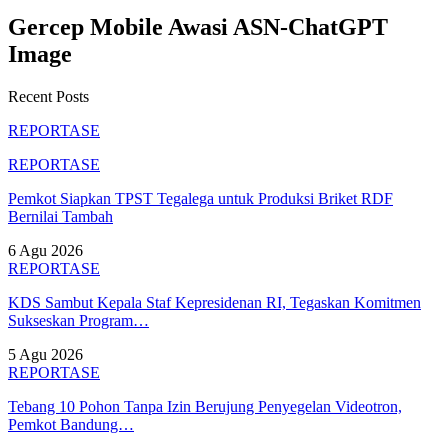
Gercep Mobile Awasi ASN-ChatGPT
Image
Recent Posts
REPORTASE
REPORTASE
Pemkot Siapkan TPST Tegalega untuk Produksi Briket RDF
Bernilai Tambah
6 Agu 2026
REPORTASE
KDS Sambut Kepala Staf Kepresidenan RI, Tegaskan Komitmen
Sukseskan Program…
5 Agu 2026
REPORTASE
Tebang 10 Pohon Tanpa Izin Berujung Penyegelan Videotron,
Pemkot Bandung…