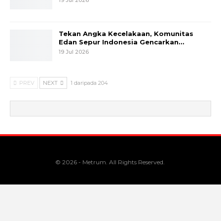
Tekan Angka Kecelakaan, Komunitas
Edan Sepur Indonesia Gencarkan…
19 Jul 2026
PREV
NEXT
1 daripada 204
© 2026 - Metrum. All Rights Reserved.