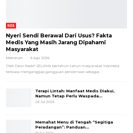
NADA
Nyeri Sendi Berawal Dari Usus? Fakta
Medis Yang Masih Jarang Dipahami
Masyarakat
Metronom
6 Agu 2026
Oleh Dewi Nada*
SELAMA bertahun-tahun masyarakat Indonesia
terbiasa menganggap gangguan pencernaan sebagai
…
Terapi Lintah: Manfaat Medis Diakui,
Namun Tetap Perlu Waspada…
26 Jul 2026
Memahat Menu di Tengah “Segitiga
Peradangan”: Panduan…
19 Jul 2026