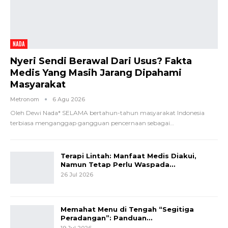
NADA
Nyeri Sendi Berawal Dari Usus? Fakta
Medis Yang Masih Jarang Dipahami
Masyarakat
Metronom
6 Agu 2026
Oleh Dewi Nada*
SELAMA bertahun-tahun masyarakat Indonesia
terbiasa menganggap gangguan pencernaan sebagai
…
Terapi Lintah: Manfaat Medis Diakui,
Namun Tetap Perlu Waspada…
26 Jul 2026
Memahat Menu di Tengah “Segitiga
Peradangan”: Panduan…
19 Jul 2026