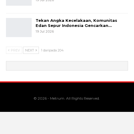
Tekan Angka Kecelakaan, Komunitas
Edan Sepur Indonesia Gencarkan…
19 Jul 2026
PREV
NEXT
1 daripada 204
© 2026 - Metrum. All Rights Reserved.