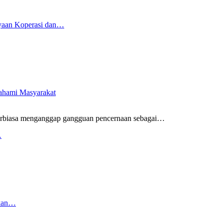
yaan Koperasi dan…
pahami Masyarakat
rbiasa menganggap gangguan pencernaan sebagai
…
…
rkan…