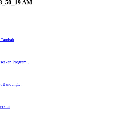
 08_50_19 AM
i Tambah
ukseskan Program…
kot Bandung…
erkuat