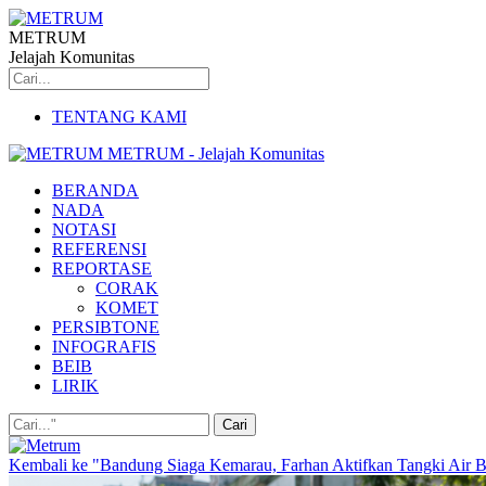
METRUM
Jelajah Komunitas
TENTANG KAMI
METRUM - Jelajah Komunitas
BERANDA
NADA
NOTASI
REFERENSI
REPORTASE
CORAK
KOMET
PERSIBTONE
INFOGRAFIS
BEIB
LIRIK
Kembali ke "Bandung Siaga Kemarau, Farhan Aktifkan Tangki Air Ber