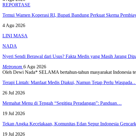
REPORTASE
Temui Wamen Koperasi RI, Bupati Bandung Perkuat Skema Pembia
4 Agu 2026
LINI MASA
NADA
Nyeri Sendi Berawal dari Usus? Fakta Medis yang Masih Jarang Di
Metronom
6 Agu 2026
Oleh Dewi Nada*
SELAMA bertahun-tahun masyarakat Indonesia te
Terapi Lintah: Manfaat Medis Diakui, Namun Tetap Perlu Waspada
26 Jul 2026
Memahat Menu di Tengah “Segitiga Peradangan”: Panduan…
19 Jul 2026
Tekan Angka Kecelakaan, Komunitas Edan Sepur Indonesia Genca
19 Jul 2026