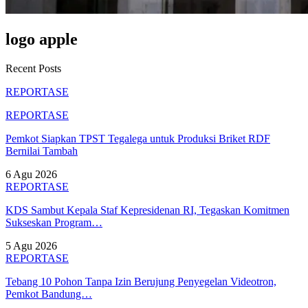
logo apple
Recent Posts
REPORTASE
REPORTASE
Pemkot Siapkan TPST Tegalega untuk Produksi Briket RDF
Bernilai Tambah
6 Agu 2026
REPORTASE
KDS Sambut Kepala Staf Kepresidenan RI, Tegaskan Komitmen
Sukseskan Program…
5 Agu 2026
REPORTASE
Tebang 10 Pohon Tanpa Izin Berujung Penyegelan Videotron,
Pemkot Bandung…