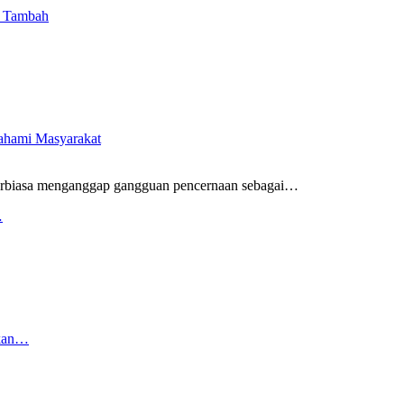
i Tambah
pahami Masyarakat
rbiasa menganggap gangguan pencernaan sebagai
…
…
rkan…