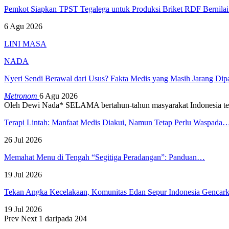
Pemkot Siapkan TPST Tegalega untuk Produksi Briket RDF Bernila
6 Agu 2026
LINI MASA
NADA
Nyeri Sendi Berawal dari Usus? Fakta Medis yang Masih Jarang Di
Metronom
6 Agu 2026
Oleh Dewi Nada*
SELAMA bertahun-tahun masyarakat Indonesia te
Terapi Lintah: Manfaat Medis Diakui, Namun Tetap Perlu Waspada
26 Jul 2026
Memahat Menu di Tengah “Segitiga Peradangan”: Panduan…
19 Jul 2026
Tekan Angka Kecelakaan, Komunitas Edan Sepur Indonesia Genca
19 Jul 2026
Prev
Next
1 daripada 204