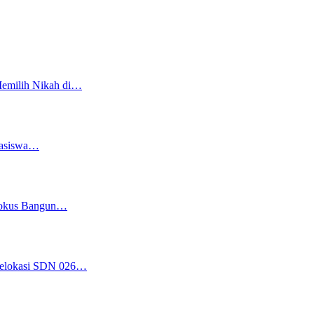
Memilih Nikah di…
easiswa…
 Fokus Bangun…
 Relokasi SDN 026…