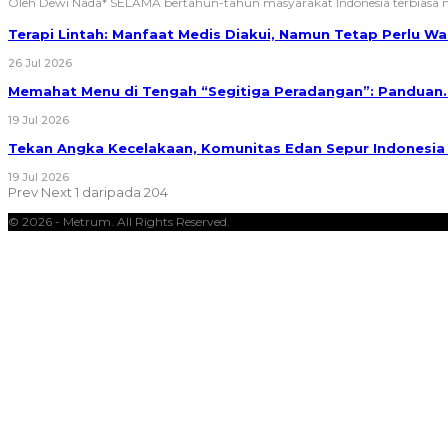
Oleh Dewi Nada*
SELAMA bertahun-tahun masyarakat Indonesia terbias
Terapi Lintah: Manfaat Medis Diakui, Namun Tetap Perlu 
26 Jul 2026
Memahat Menu di Tengah “Segitiga Peradangan”: Panduan
19 Jul 2026
Tekan Angka Kecelakaan, Komunitas Edan Sepur Indonesi
19 Jul 2026
Prev
Next
1 daripada 204
© 2026 - Metrum. All Rights Reserved.