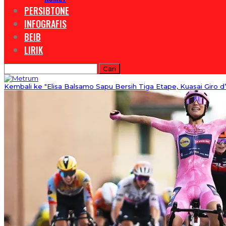
PERSIBTONE
INFOGRAFIS
BEIB
LIRIK
Kembali ke "Elisa Balsamo Sapu Bersih Tiga Etape, Kuasai Giro d’I