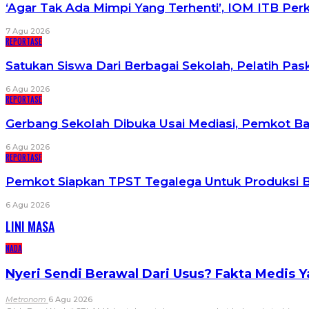
‘Agar Tak Ada Mimpi Yang Terhenti’, IOM ITB Pe
7 Agu 2026
REPORTASE
Satukan Siswa Dari Berbagai Sekolah, Pelatih P
6 Agu 2026
REPORTASE
Gerbang Sekolah Dibuka Usai Mediasi, Pemkot B
6 Agu 2026
REPORTASE
Pemkot Siapkan TPST Tegalega Untuk Produksi B
6 Agu 2026
LINI MASA
NADA
Nyeri Sendi Berawal Dari Usus? Fakta Medis 
Metronom
6 Agu 2026