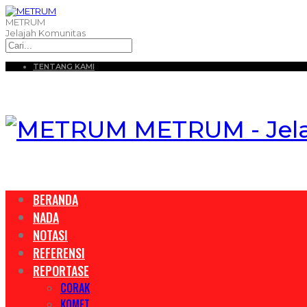
METRUM
Jelajah Komunitas
TENTANG KAMI
METRUM - Jel
BERANDA
NADA
NOTASI
REFERENSI
REPORTASE
CORAK
KOMET