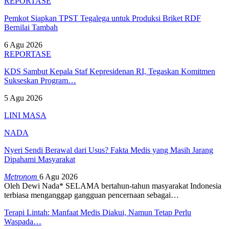
REPORTASE
Pemkot Siapkan TPST Tegalega untuk Produksi Briket RDF
Bernilai Tambah
6 Agu 2026
REPORTASE
KDS Sambut Kepala Staf Kepresidenan RI, Tegaskan Komitmen
Sukseskan Program…
5 Agu 2026
LINI MASA
NADA
Nyeri Sendi Berawal dari Usus? Fakta Medis yang Masih Jarang
Dipahami Masyarakat
Metronom
6 Agu 2026
Oleh Dewi Nada*
SELAMA bertahun-tahun masyarakat Indonesia
terbiasa menganggap gangguan pencernaan sebagai
…
Terapi Lintah: Manfaat Medis Diakui, Namun Tetap Perlu
Waspada…