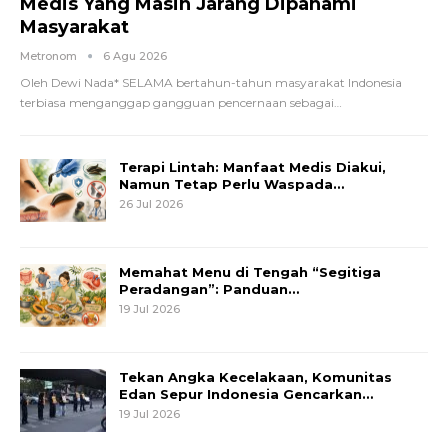
Medis Yang Masih Jarang Dipahami
Masyarakat
Metronom
6 Agu 2026
Oleh Dewi Nada*
SELAMA bertahun-tahun masyarakat Indonesia
terbiasa menganggap gangguan pencernaan sebagai
…
Terapi Lintah: Manfaat Medis Diakui,
Namun Tetap Perlu Waspada…
26 Jul 2026
Memahat Menu di Tengah “Segitiga
Peradangan”: Panduan…
19 Jul 2026
Tekan Angka Kecelakaan, Komunitas
Edan Sepur Indonesia Gencarkan…
19 Jul 2026