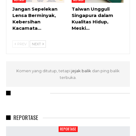
Jangan Sepelekan
Taiwan Ungguli
Lensa Berminyak,
Singapura dalam
Kebersihan
Kualitas Hidup,
Kacamata…
Meski…
PREV
NEXT
Komen yang ditutup, tetapi
jejak balik
dan ping balik
terbuka.
RECENT POSTS
REPORTASE
REPORTASE