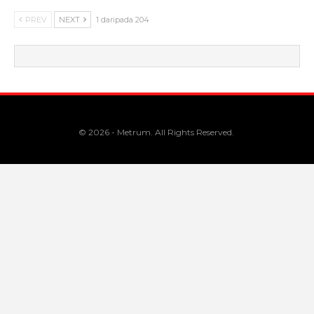
PREV
NEXT
1 daripada 204
© 2026 - Metrum. All Rights Reserved.