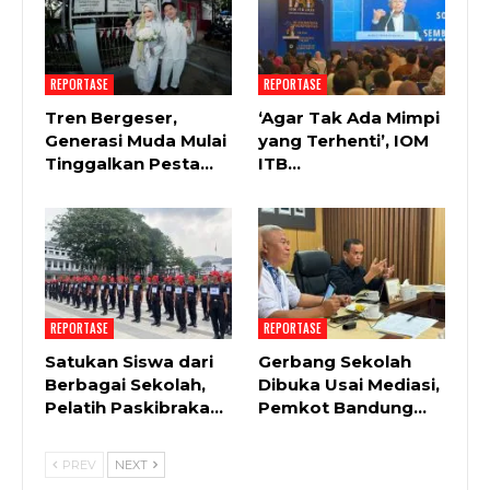
REPORTASE
REPORTASE
Tren Bergeser,
‘Agar Tak Ada Mimpi
Generasi Muda Mulai
yang Terhenti’, IOM
Tinggalkan Pesta…
ITB…
REPORTASE
REPORTASE
Satukan Siswa dari
Gerbang Sekolah
Berbagai Sekolah,
Dibuka Usai Mediasi,
Pelatih Paskibraka…
Pemkot Bandung…
PREV
NEXT