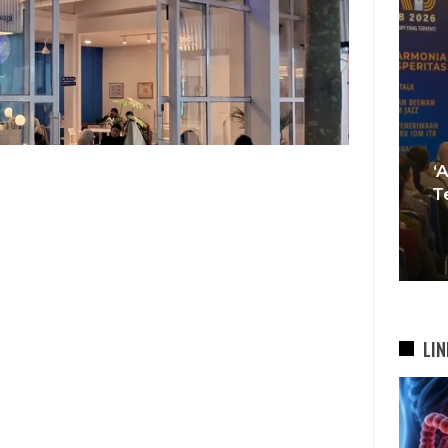
Tren Bergeser, Generasi
Muda Mulai Tinggalkan Pesta
‘
si
Mewah Dan Memilih Nikah
T
bah
Di…
7 Agu 2026
LIN