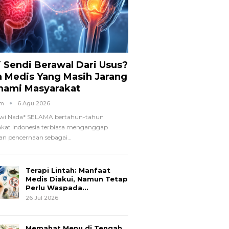
i Sendi Berawal Dari Usus?
a Medis Yang Masih Jarang
hami Masyarakat
om
6 Agu 2026
wi Nada*
SELAMA bertahun-tahun
kat Indonesia terbiasa menganggap
n pencernaan sebagai
…
Terapi Lintah: Manfaat
Medis Diakui, Namun Tetap
Perlu Waspada…
26 Jul 2026
Memahat Menu di Tengah