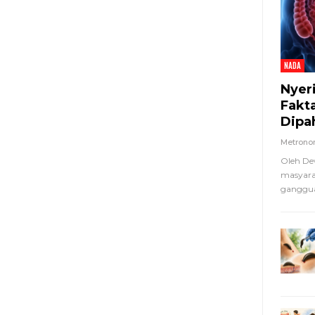
NADA
Nyer
Fakt
Dipa
Metron
Oleh De
masyara
ganggua