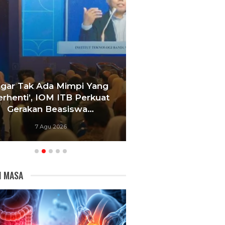
Agar Tak Ada Mimpi Yang
Satukan Siswa D
erhenti’, IOM ITB Perkuat
Sekolah, Pelati
Gerakan Beasiswa…
Bandung Foku
7 Agu 2026
6 Agu 20
I MASA