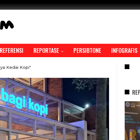
REFERENSI
REPORTASE
PERSIBTONE
INFOGRAFIS
RE
ya Kedai Kopi"
RE
REPORTASE