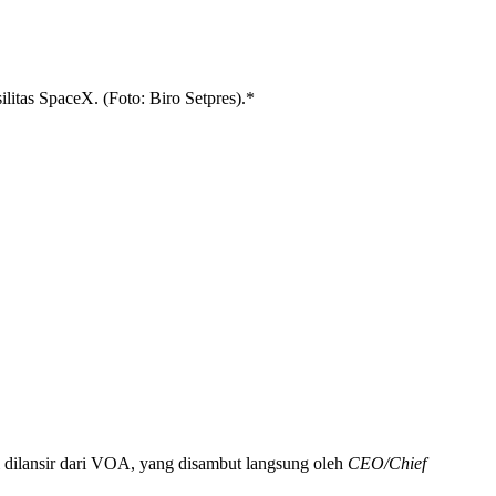
as SpaceX. (Foto: Biro Setpres).*
 dilansir dari VOA, yang disambut langsung oleh
CEO/Chief