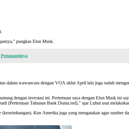
i.
gannya,” pungkas Elon Musk.
 Penggantinya
jaitan dalam wawancara dengan VOA
akhir April lalu juga sudah meng
 untung dengan investasi ini. Pertemuan saya dengan Elon Musk ini s
m tadi (Pertemuan Tahunan Bank Dunia.red),” ujar Luhut usai melaku
e
(keseimbangan).
Kan
Amerika juga yang mengatakan agar sumber daya 