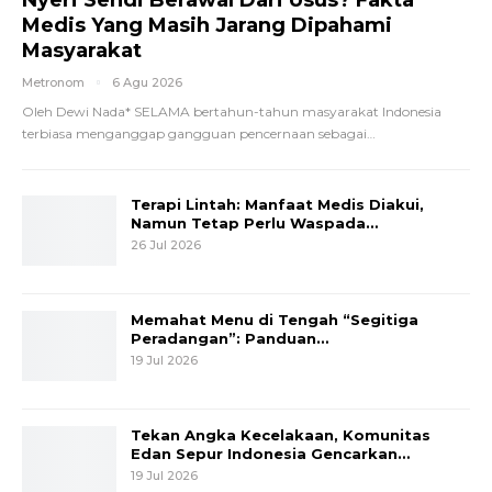
Nyeri Sendi Berawal Dari Usus? Fakta
Medis Yang Masih Jarang Dipahami
Masyarakat
Metronom
6 Agu 2026
Oleh Dewi Nada*
SELAMA bertahun-tahun masyarakat Indonesia
terbiasa menganggap gangguan pencernaan sebagai
…
Terapi Lintah: Manfaat Medis Diakui,
Namun Tetap Perlu Waspada…
26 Jul 2026
Memahat Menu di Tengah “Segitiga
Peradangan”: Panduan…
19 Jul 2026
Tekan Angka Kecelakaan, Komunitas
Edan Sepur Indonesia Gencarkan…
19 Jul 2026