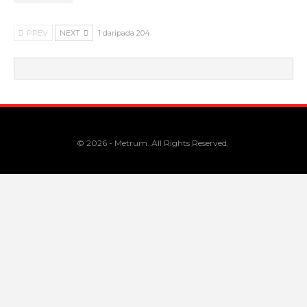
PREV
NEXT
1 daripada 204
© 2026 - Metrum. All Rights Reserved.