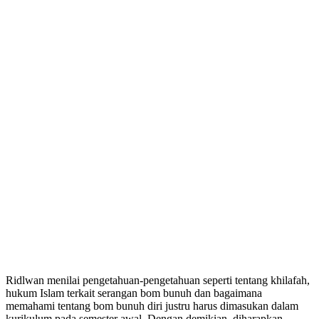
Ridlwan menilai pengetahuan-pengetahuan seperti tentang khilafah,
hukum Islam terkait serangan bom bunuh dan bagaimana
memahami tentang bom bunuh diri justru harus dimasukan dalam
kurikulum pada semester awal. Dengan demikian, diharapkan