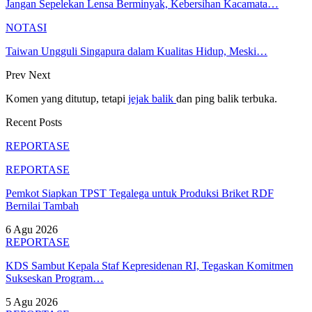
Jangan Sepelekan Lensa Berminyak, Kebersihan Kacamata…
NOTASI
Taiwan Ungguli Singapura dalam Kualitas Hidup, Meski…
Prev
Next
Komen yang ditutup, tetapi
jejak balik
dan ping balik terbuka.
Recent Posts
REPORTASE
REPORTASE
Pemkot Siapkan TPST Tegalega untuk Produksi Briket RDF
Bernilai Tambah
6 Agu 2026
REPORTASE
KDS Sambut Kepala Staf Kepresidenan RI, Tegaskan Komitmen
Sukseskan Program…
5 Agu 2026