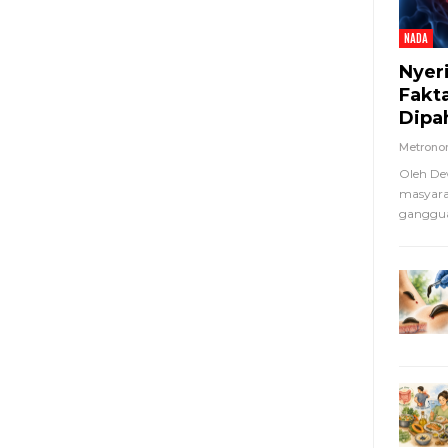
NADA
Nyer
Fakt
Dipa
Metron
Oleh De
masyara
ganggua