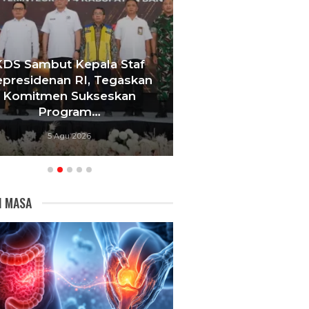
KDS Sambut Kepala Staf
Tebang 10 Pohon
presidenan RI, Tegaskan
Berujung Pe
Komitmen Sukseskan
Videotron,
Program…
Bandu
5 Agu 2026
5 Agu 20
I MASA