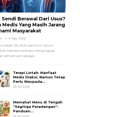
i Sendi Berawal Dari Usus?
a Medis Yang Masih Jarang
hami Masyarakat
om
6 Agu 2026
wi Nada*
SELAMA bertahun-tahun
kat Indonesia terbiasa menganggap
n pencernaan sebagai
…
Terapi Lintah: Manfaat
Medis Diakui, Namun Tetap
Perlu Waspada…
26 Jul 2026
Memahat Menu di Tengah
“Segitiga Peradangan”:
Panduan…
19 Jul 2026