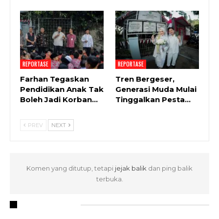
REPORTASE
REPORTASE
Farhan Tegaskan
Tren Bergeser,
Pendidikan Anak Tak
Generasi Muda Mulai
Boleh Jadi Korban…
Tinggalkan Pesta…
PREV
NEXT
Komen yang ditutup, tetapi
jejak balik
dan ping balik
terbuka.
RECENT POSTS