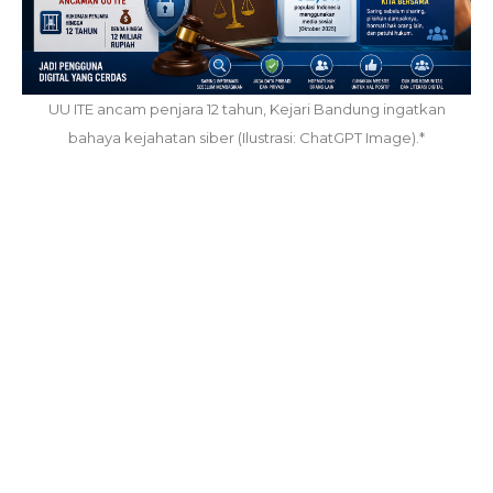
UU ITE ancam penjara 12 tahun, Kejari Bandung ingatkan
bahaya kejahatan siber (Ilustrasi: ChatGPT Image).*