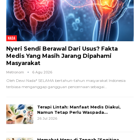
NADA
Nyeri Sendi Berawal Dari Usus? Fakta
Medis Yang Masih Jarang Dipahami
Masyarakat
Metronom
6 Agu 2026
Oleh Dewi Nada*
SELAMA bertahun-tahun masyarakat Indonesia
terbiasa menganggap gangguan pencernaan sebagai
…
Terapi Lintah: Manfaat Medis Diakui,
Namun Tetap Perlu Waspada…
26 Jul 2026
Memahat Menu di Tengah “Segitiga