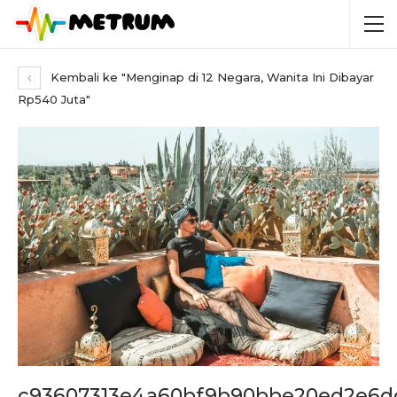
Kembali ke "Menginap di 12 Negara, Wanita Ini Dibayar
Rp540 Juta"
c93607313e4a60bf9b90bbe20ed2e6dc