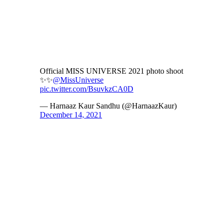
Official MISS UNIVERSE 2021 photo shoot
✨✨
@MissUniverse
pic.twitter.com/BsuvkzCA0D
— Harnaaz Kaur Sandhu (@HarnaazKaur)
December 14, 2021