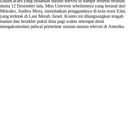
Dalam acara yang disiarkan stasiun televisi di hampir seluruh belahan
dunia 12 Desember lalu, Miss Universe sebelumnya yang berasal dari
Meksiko, Andrea Meza, menobatkan penggantinya di kota resor Eilat,
yang terletak di Laut Merah, Israel. Kontes ini dilangsungkan tengah
malam dan berakhir pukul lima pagi waktu setempat demi
mengakomodasi jadwal primetime stasiun-stasiun televisi di Amerika.