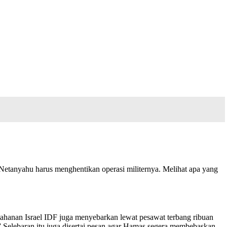
Netanyahu harus menghentikan operasi militernya. Melihat apa yang
tahanan Israel IDF juga menyebarkan lewat pesawat terbang ribuan
 Selebaran itu juga disertai pesan agar Hamas segera membebaskan