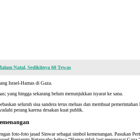
Malam Natal, Sedikitnya 60 Tewas
ang Israel-Hamas di Gaza.
as; yang hingga sekarang belum menunjukkan isyarat ke sana.
ebaskan seluruh sisa sandera terus meluas dan membuat pemerintahan 
nyudahi perang karena desakan kuat publik.
 Kemenangan
dengan foto-foto jasad Sinwar sebagai simbol kemenangan. Pasukan Per
 Israel Benjamin Netanyahu bahwa “Hamas tidak lagi menguasai Gaza.”