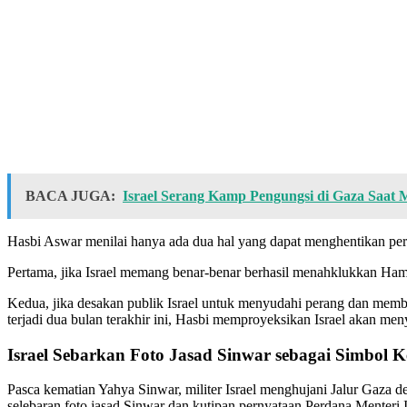
BACA JUGA:
Israel Serang Kamp Pengungsi di Gaza Saat 
Hasbi Aswar menilai hanya ada dua hal yang dapat menghentikan per
Pertama, jika Israel memang benar-benar berhasil menahklukkan Ham
Kedua, jika desakan publik Israel untuk menyudahi perang dan memb
terjadi dua bulan terakhir ini, Hasbi memproyeksikan Israel akan me
Israel Sebarkan Foto Jasad Sinwar sebagai Simbol
Pasca kematian Yahya Sinwar, militer Israel menghujani Jalur Gaza 
selebaran foto jasad Sinwar dan kutipan pernyataan Perdana Menteri