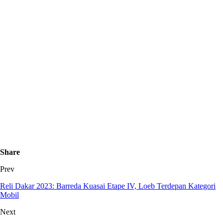
Share
Prev
Reli Dakar 2023: Barreda Kuasai Etape IV, Loeb Terdepan Kategori
Mobil
Next