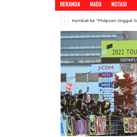
BERANDA
NADA
NOTASI
Kembali ke "Philipsen Ungguli J
REPORTASE
Temui Wamen Koperasi R