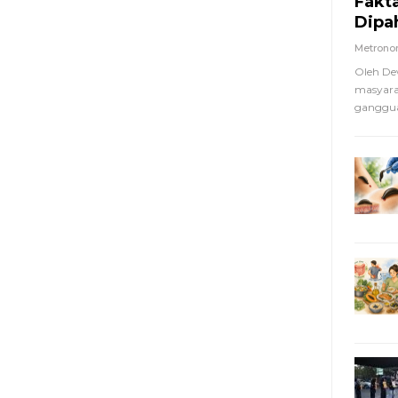
Fakt
Dipa
Metron
Oleh De
masyara
ganggua