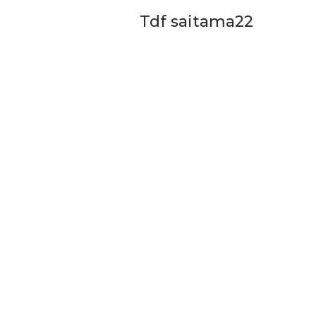
Bupati Bandung Perkua
Tdf saitama22
Skema Pembiayaan Koper
Dan…
4 Agu 2026