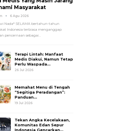
a Medis Yang Masih Jarang
hami Masyarakat
om
6 Agu 2026
wi Nada*
SELAMA bertahun-tahun
kat Indonesia terbiasa menganggap
n pencernaan sebagai
…
Terapi Lintah: Manfaat
Medis Diakui, Namun Tetap
Perlu Waspada…
26 Jul 2026
Memahat Menu di Tengah
“Segitiga Peradangan”:
Panduan…
19 Jul 2026
Tekan Angka Kecelakaan,
Komunitas Edan Sepur
Indonesia Gencarkan…