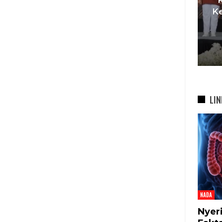
t
Pemkot Siapkan TPST
Ke
asi
Tegalega Untuk Produksi
Briket RDF Bernilai Tambah
6 Agu 2026
LIN
NADA
Nyer