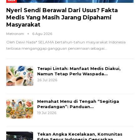
Nyeri Sendi Berawal Dari Usus? Fakta
Medis Yang Masih Jarang Dipahami
Masyarakat
Metronom
6 Agu 2026
Oleh Dewi Nada*
SELAMA bertahun-tahun masyarakat Indonesia
terbiasa menganggap gangguan pencernaan sebagai
…
Terapi Lintah: Manfaat Medis Diakui,
Namun Tetap Perlu Waspada…
26 Jul 2026
Memahat Menu di Tengah “Segitiga
Peradangan”: Panduan…
19 Jul 2026
Tekan Angka Kecelakaan, Komunitas
Edan Sepur Indonesia Gencarkan…