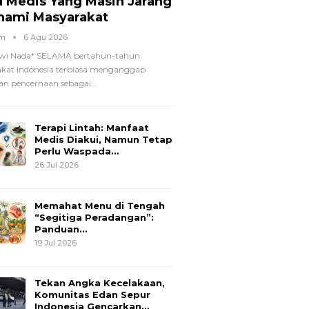
a Medis Yang Masih Jarang
hami Masyarakat
om
6 Agu 2026
wi Nada*
SELAMA bertahun-tahun
kat Indonesia terbiasa menganggap
n pencernaan sebagai
…
Terapi Lintah: Manfaat
Medis Diakui, Namun Tetap
Perlu Waspada…
26 Jul 2026
Memahat Menu di Tengah
“Segitiga Peradangan”:
Panduan…
19 Jul 2026
Tekan Angka Kecelakaan,
Komunitas Edan Sepur
Indonesia Gencarkan…