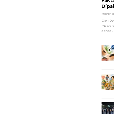
Fakt
Dipa
Metron
Oleh De
masyara
ganggua