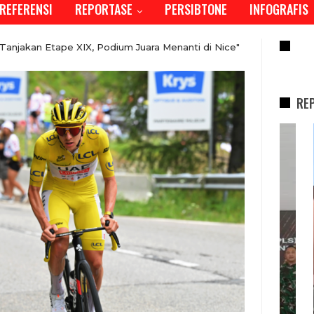
REFERENSI
REPORTASE
PERSIBTONE
INFOGRAFIS
RE
anjakan Etape XIX, Podium Juara Menanti di Nice"
RE
REPORTASE
KDS Sambut Kepala Staf
Te