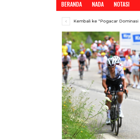
BERANDA
NADA
NOTASI
Kembali ke "Pogacar Dominasi T
REPORTASE
REPORTASE
en Koperasi RI,