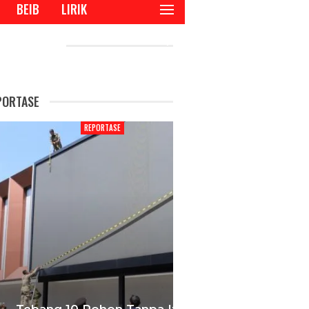
BEIB
LIRIK
CENT POSTS
PORTASE
REPORTASE
REPORTAS
bang 10 Pohon Tanpa Izin