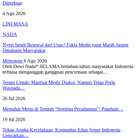
Diperkuat
4 Agu 2026
LINI MASA
NADA
Nyeri Sendi Berawal dari Usus? Fakta Medis yang Masih Jarang
Dipahami Masyarakat
Metronom
6 Agu 2026
Oleh Dewi Nada*
SELAMA bertahun-tahun masyarakat Indonesia
terbiasa menganggap gangguan pencernaan sebagai
…
Terapi Lintah: Manfaat Medis Diakui, Namun Tetap Perlu
Waspada…
26 Jul 2026
Memahat Menu di Tengah “Segitiga Peradangan”: Panduan…
19 Jul 2026
Tekan Angka Kecelakaan, Komunitas Edan Sepur Indonesia
Gencarkan…