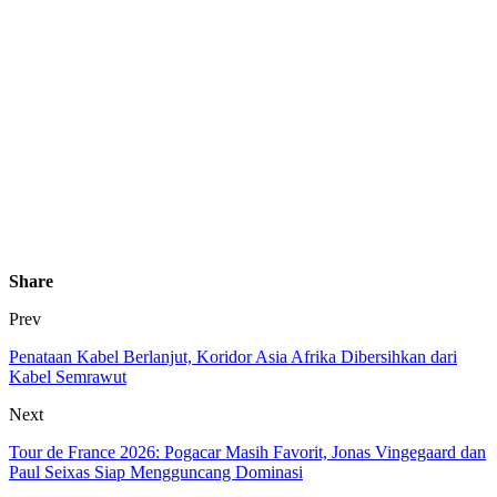
Share
Prev
Penataan Kabel Berlanjut, Koridor Asia Afrika Dibersihkan dari
Kabel Semrawut
Next
Tour de France 2026: Pogacar Masih Favorit, Jonas Vingegaard dan
Paul Seixas Siap Mengguncang Dominasi