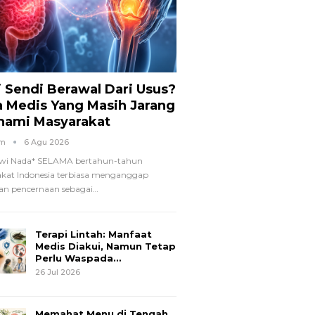
i Sendi Berawal Dari Usus?
a Medis Yang Masih Jarang
hami Masyarakat
om
6 Agu 2026
wi Nada*
SELAMA bertahun-tahun
kat Indonesia terbiasa menganggap
n pencernaan sebagai
…
Terapi Lintah: Manfaat
Medis Diakui, Namun Tetap
Perlu Waspada…
26 Jul 2026
Memahat Menu di Tengah