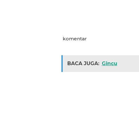
komentar
BACA JUGA:
Gincu