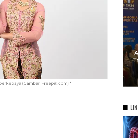
i
esta
‘Agar Tak Ada Mimpi Yang
Sa
ah
Terhenti’, IOM ITB Perkuat
Se
Gerakan Beasiswa…
B
7 Agu 2026
 berkebaya (Gambar: Freepik.com).*
LIN