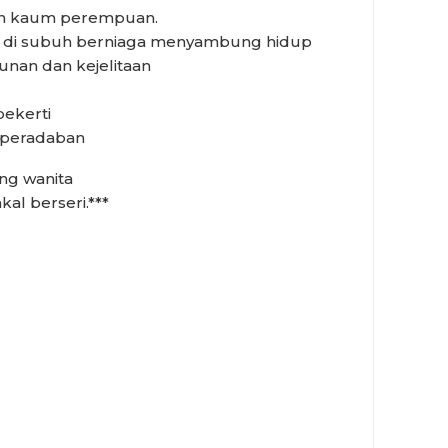
han kaum perempuan.
di subuh berniaga menyambung hidup
an dan kejelitaan
ekerti
 peradaban
ng wanita
al berseri.***