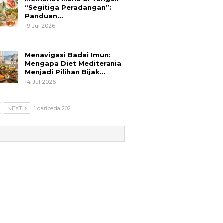
“Segitiga Peradangan”:
Panduan…
19 Jul 2026
Menavigasi Badai Imun:
Mengapa Diet Mediterania
Menjadi Pilihan Bijak…
14 Jul 2026
NEXT
1 daripada 202