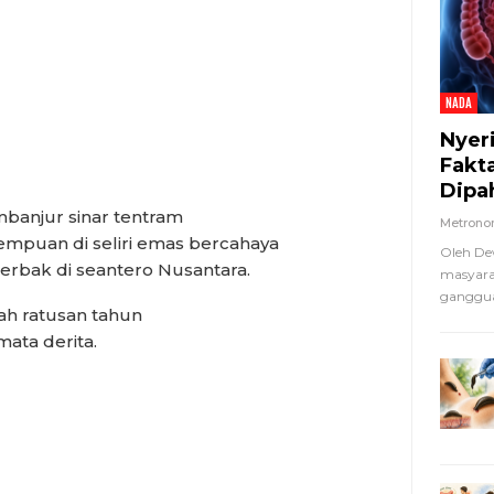
NADA
Nyer
Fakt
Dipa
anjur sinar tentram
Metron
puan di seliri emas bercahaya
Oleh De
rbak di seantero Nusantara.
masyara
ganggua
ah ratusan tahun
ata derita.