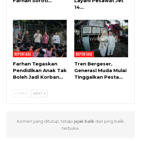
Farhan Soroti…
Layani Pesawat Jet
14…
REPORTASE
REPORTASE
Farhan Tegaskan
Tren Bergeser,
Pendidikan Anak Tak
Generasi Muda Mulai
Boleh Jadi Korban…
Tinggalkan Pesta…
PREV
NEXT
Komen yang ditutup, tetapi
jejak balik
dan ping balik
terbuka.