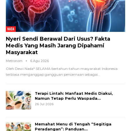
NADA
Nyeri Sendi Berawal Dari Usus? Fakta
Medis Yang Masih Jarang Dipahami
Masyarakat
Metronom
6 Agu 2026
Oleh Dewi Nada*
SELAMA bertahun-tahun masyarakat Indonesia
terbiasa menganggap gangguan pencernaan sebagai
…
Terapi Lintah: Manfaat Medis Diakui,
Namun Tetap Perlu Waspada…
26 Jul 2026
Memahat Menu di Tengah “Segitiga
Peradangan”: Panduan…