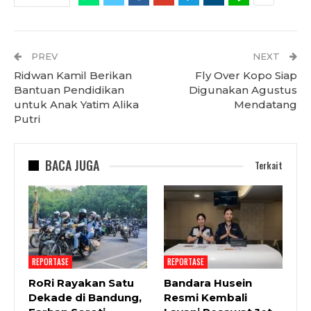
PREV
NEXT
Ridwan Kamil Berikan
Fly Over Kopo Siap
Bantuan Pendidikan
Digunakan Agustus
untuk Anak Yatim Alika
Mendatang
Putri
BACA JUGA
Terkait
REPORTASE
REPORTASE
RoRi Rayakan Satu
Bandara Husein
Dekade di Bandung,
Resmi Kembali