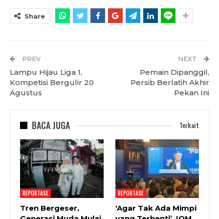
Share
PREV
NEXT
Lampu Hijau Liga 1,
Pemain Dipanggil,
Kompetisi Bergulir 20
Persib Berlatih Akhir
Agustus
Pekan Ini
BACA JUGA
Terkait
REPORTASE
REPORTASE
Tren Bergeser,
‘Agar Tak Ada Mimpi
Generasi Muda Mulai
yang Terhenti’, IOM