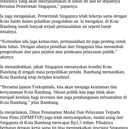
sekiranya yang akan dikerjasamakan di tahun ini dan ke depannya
bersama Pemerintah Singapura,” paparnya.
Ia juga mengatakan, Pemerintah Singapura telah bekerja sama dengan
Kota Jambi dalam pelatihan pengolahan air. Ia mengakui, di Kota
Bandung masih banyak terjadi permasalahan air seperti banjir
misalnya.
“Kemudian ada juga kemacetan, permasalahan ini juga penting untuk
kita bahas. Dengan adanya pelatihan dari Singapura bisa menambah
pengetahuan dari para pejabat atau pelaksana pelayanan publik,”
akunya.
Ia menambahkan, pihak Singapura menanyakan kondisi Kota
Bandung di tengah masa perpolitikan pemilu. Bambang memastikan,
Kota Bandung tetap berjalan kondusif.
“Bersama jajaran Forkopimda, kita akan menjaga keamanan dan
kenyamanan Kota Bandung. Situasi politik kita juga tidak akan
menjadi kendala bagi investasi dan juga pembangunan infrastruktur di
Kota Bandung,” jelas Bambang.
Ia menjelaskan, Dinas Penanaman Modal Dan Pelayanan Terpadu
Satu Pintu (DPMPTSP) juga telah menyampaikan, modal asing dari
Singapura di Kota Bandung mencapai Rp1,5 triliun. Pihaknya
berharap dengan kerja sama ini bisa meningkatkan investasi Singapura