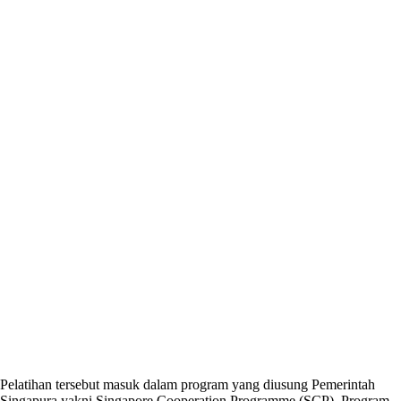
Pelatihan tersebut masuk dalam program yang diusung Pemerintah
Singapura yakni Singapore Cooperation Programme (SCP). Program